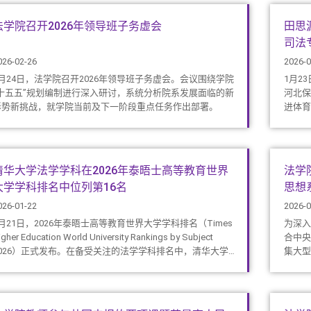
法学院召开2026年领导班子务虚会
田思
司法
026-02-26
2026-0
2月24日，法学院召开2026年领导班子务虚会。会议围绕学院
1月2
“十五五”规划编制进行深入研讨，系统分析院系发展面临的新
河北保
形势新挑战，就学院当前及下一阶段重点任务作出部署。
进体育
司法专
会审判
清华大学法学学科在2026年泰晤士高等教育世界
法学
大学学科排名中位列第16名
思想
026-01-22
2026-0
月21日，2026年泰晤士高等教育世界大学学科排名（Times
为深入
igher Education World University Rankings by Subject
合中央
2026）正式发布。在备受关注的法学学科排名中，清华大学
集大型
学院表现突出，位列榜单第16名，总得分77.8分，较2025
学院第
年排名情况上升3位。
微信群
机等终
别组织