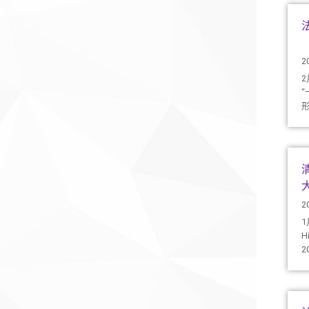
2
2
1
H
法