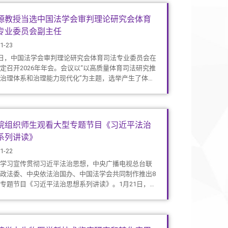
源教授当选中国法学会审判理论研究会体育
专业委员会副主任
1-23
3日，中国法学会审判理论研究会体育司法专业委员会在
定召开2026年年会。会议以“以高质量体育司法研究推
治理体系和治理能力现代化”为主题，选举产生了体育
业委员会组成人员。法学院田思源教授当选中国法学
理论研究会体育司法专业委员会副主任。
院组织师生观看大型专题节目《习近平法治
系列讲读》
1-22
学习宣传贯彻习近平法治思想，中央广播电视总台联
政法委、中央依法治国办、中国法学会共同制作推出8
专题节目《习近平法治思想系列讲读》。1月21日，法
一时间向全院师生积极宣传该专题节目，通过邮件、
等渠道广泛动员、充分号召师生利用电视、电脑、手
端及时观看，学院各教职工党支部和学生党支部也分
师生党员认真学习。