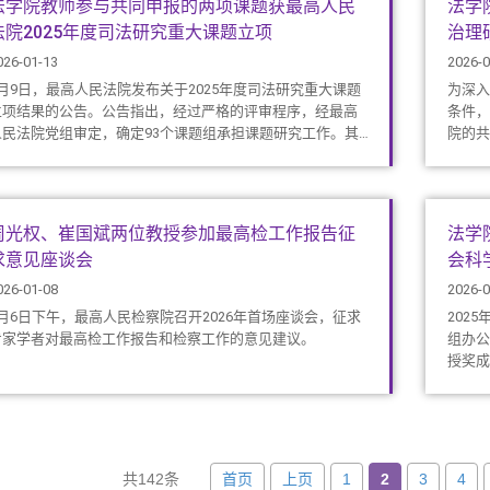
法学院教师参与共同申报的两项课题获最高人民
法学
法院2025年度司法研究重大课题立项
治理
026-01-13
2026-0
1月9日，最高人民法院发布关于2025年度司法研究重大课题
为深入
立项结果的公告。公告指出，经过严格的评审程序，经最高
条件，
人民法院党组审定，确定93个课题组承担课题研究工作。其
院的共
中，法学院教师参与共同申报的2项课题获重点资助课题立
研究和
项。
周光权、崔国斌两位教授参加最高检工作报告征
法学
求意见座谈会
会科
026-01-08
2026-0
1月6日下午，最高人民检察院召开2026年首场座谈会，征求
202
专家学者对最高检工作报告和检察工作的意见建议。
组办公
授奖成
首页
上页
1
2
3
4
共142条