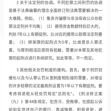
2.关于法定刑的协调。不同犯罪之间刑罚的协调
是基于法典编纂的理念全面修订刑法典需要解决的一
大难题。例如，（1）集资诈骗罪与非法吸收公众存款
罪法定刑并不均衡；（2）挪用资金数额特别巨大的，
判处7年以上有期徒刑，比对应的挪用公款罪法定刑要
重；（3）绑架罪的起刑点为5年，比故意杀人罪还
重，与罪刑相适应原则有抵触，需要对本罪及其他犯
罪的起刑点进行系统研究。如此等等，不一而足。
3.其他相关处罚制度的建构。首先，基于刑罚轻
缓化以及与认罪认罚从宽制度相衔接的需要，对增设
的许多轻罪的法定最高刑设置为1年以下有期徒刑。要
考虑将退赃从轻处罚规定“总则化”。《刑法修正案
（九）》第44条规定，犯贪污、受贿罪，在提起公诉
前如实供述自己的罪行、真诚悔罪、积极退赃，避