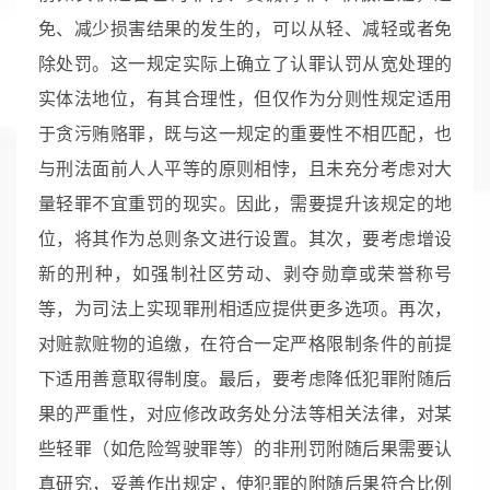
免、减少损害结果的发生的，可以从轻、减轻或者免
除处罚。这一规定实际上确立了认罪认罚从宽处理的
实体法地位，有其合理性，但仅作为分则性规定适用
于贪污贿赂罪，既与这一规定的重要性不相匹配，也
与刑法面前人人平等的原则相悖，且未充分考虑对大
量轻罪不宜重罚的现实。因此，需要提升该规定的地
位，将其作为总则条文进行设置。其次，要考虑增设
新的刑种，如强制社区劳动、剥夺勋章或荣誉称号
等，为司法上实现罪刑相适应提供更多选项。再次，
对赃款赃物的追缴，在符合一定严格限制条件的前提
下适用善意取得制度。最后，要考虑降低犯罪附随后
果的严重性，对应修改政务处分法等相关法律，对某
些轻罪（如危险驾驶罪等）的非刑罚附随后果需要认
真研究，妥善作出规定，使犯罪的附随后果符合比例