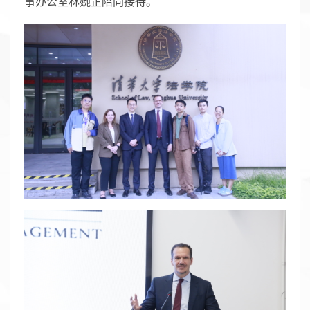
事办公室林婉芷陪同接待。