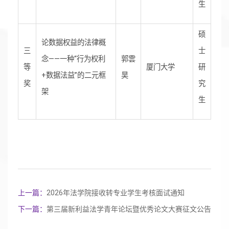
生
硕
论数据权益的法律概
三
士
念——一种“行为权利
郭雲
等
厦门大学
研
+数据法益”的二元框
昊
奖
究
架
生
上一篇：
2026年法学院接收转专业学生考核面试通知
下一篇：
第三届新利益法学青年论坛暨优秀论文大赛征文公告