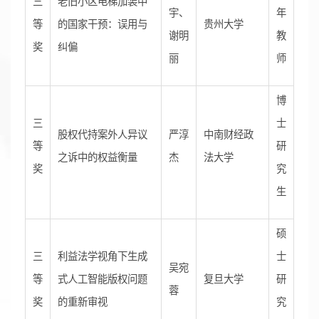
三
老旧小区电梯加装中
宇、
年
等
的国家干预：误用与
贵州大学
谢明
教
奖
纠偏
丽
师
博
三
士
股权代持案外人异议
严淳
中南财经政
等
研
之诉中的权益衡量
杰
法大学
奖
究
生
硕
三
利益法学视角下生成
士
吴宛
等
式人工智能版权问题
复旦大学
研
蓉
奖
的重新审视
究