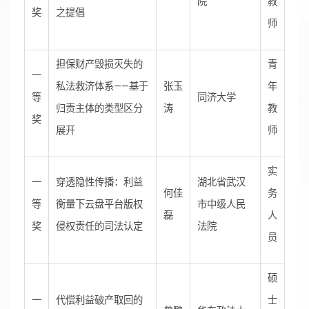
院
教
奖
之提倡
师
担保财产毁损灭失的
青
一
私法救济体系——基于
张玉
年
等
同济大学
归责主体的类型区分
涛
教
奖
展开
师
实
一
穿透隐性传播：利益
湖北省武汉
何佳
务
等
衡量下云盘平台版权
市中级人民
磊
人
奖
侵权责任的司法认定
法院
员
硕
一
代偿利益破产取回的
士