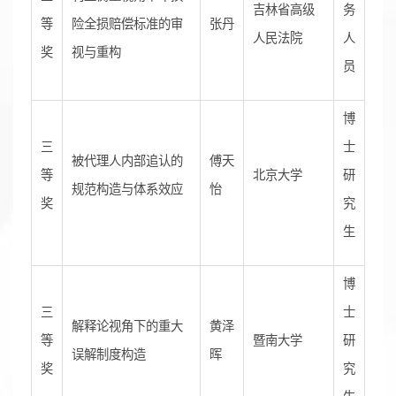
吉林省高级
务
等
险全损赔偿标准的审
张丹
人民法院
人
奖
视与重构
员
博
三
士
被代理人内部追认的
傅天
等
北京大学
研
规范构造与体系效应
怡
奖
究
生
博
三
士
解释论视角下的重大
黄泽
等
暨南大学
研
误解制度构造
晖
奖
究