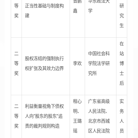
曾鹏
华东政法大
等
正当性基础与制度构
研
鑫
学
奖
建
究
生
在
二
中国社会科
站
股权冻结的强制执行
等
李欢
学院法学研
博
权扩张及其效力边界
奖
究所
士
后
程心
广东省高级
实
二
利益衡量视角下债权
明、
人民法院、
务
等
人向“股东的股东”追
王璐
北京市西城
人
奖
责的裁判规则构造
瑶
区人民法院
员