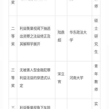
奖
师
硕
二
利益衡量视阈下抽逃
士
陆鼎
华东政法大
等
出资罪之法益修正及
研
超
学
奖
其解释学展开
究
生
青
三
无被害人型金融犯罪
宋立
年
等
利益法益的穿透式认
河南大学
宵
教
奖
定
师
实
三
利益衡量视角下车损