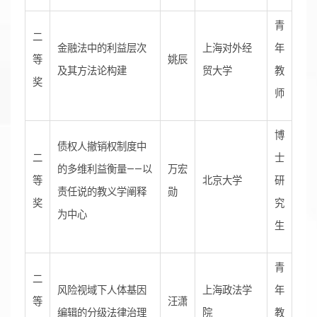
青
二
金融法中的利益层次
上海对外经
年
等
姚辰
及其方法论构建
贸大学
教
奖
师
博
债权人撤销权制度中
二
士
的多维利益衡量——以
万宏
等
北京大学
研
责任说的教义学阐释
勋
奖
究
为中心
生
青
二
风险视域下人体基因
上海政法学
年
等
汪潇
编辑的分级法律治理
院
教