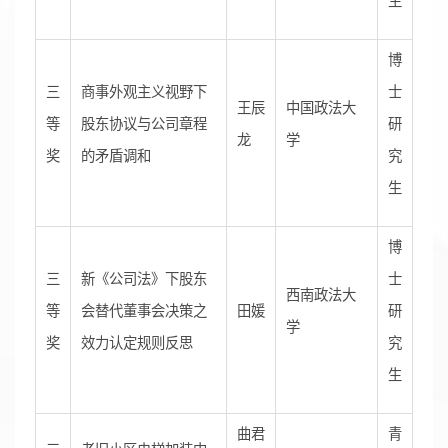
生
博
三
商事外观主义视野下
士
王辰
中国政法大
等
股东协议与公司章程
研
龙
学
奖
的矛盾调和
究
生
博
三
新《公司法》下股东
士
西南政法大
等
会替代董事会决策之
田媛
研
学
奖
效力认定规则反思
究
生
曲君
青