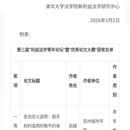
清华大学法学院新利益法学研究中心
2026年3月2日
附表：
第三届“利益法学青年论坛”暨“优秀论文大赛”获奖名单
作
奖
作者
者
论文标题
作者单位
项
姓名
类
别
青
一
走出信义迷思：股东
苏州城市学
年
等
权利滥用的衡平约束
俞越