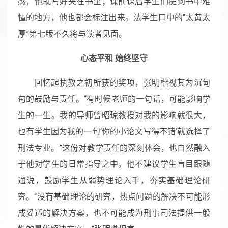
感，他就写好夹在书里；课前课后学生们提到书中难
懂的地方，他也都会标注出来。法学生口中的“太黄太
厚”第七版不久将与读者见面。
心态平和 始终坚守
回忆起执教之初所获的奖项，张明楷视其为沉甸
甸的鼓励与责任。“有时候老师的一句话，可能影响学
生的一生。我的导师曾昭琼教授对我的影响就很大，
也有学生因为我的一句‘你的小论文写得不错’就选择了
刑法专业。”这份对教学责任的深刻体会，也自然融入
于他对学生的日常指导之中。他不建议学生盲目跟随
通说，鼓励学生从弱势理论入手，夯实基础理论研
究。“没有基础理论的研究，热点问题的解决不可能形
成妥适的解决方案，也不可能成为刑事司法提供一般