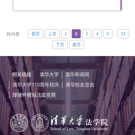
...
首页
上页
1
2
3
4
5
21
共26条
下页
尾页
相关链接 :
清华大学
清华新闻网
清华大学110周年校庆
清华校友总会
理律杯模拟法庭竞赛